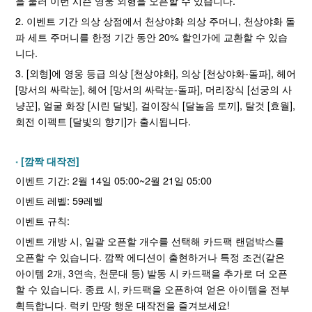
을 눌러 이번 시즌 영웅 외형을 오픈할 수 있습니다.
2. 이벤트 기간 의상 상점에서 천상야화 의상 주머니, 천상야화 돌
파 세트 주머니를 한정 기간 동안 20% 할인가에 교환할 수 있습
니다.
3. [외형]에 영웅 등급 의상 [천상야화], 의상 [천상야화-돌파], 헤어
[망서의 싸락눈], 헤어 [망서의 싸락눈-돌파], 머리장식 [선궁의 사
냥꾼], 얼굴 화장 [시린 달빛], 걸이장식 [달놀음 토끼], 탈것 [효월],
회전 이펙트 [달빛의 향기]가 출시됩니다.
[깜짝 대작전]
이벤트 기간: 2월 14일 05:00~2월 21일 05:00
이벤트 레벨: 59레벨
이벤트 규칙:
이벤트 개방 시, 일괄 오픈할 개수를 선택해 카드팩 랜덤박스를
오픈할 수 있습니다. 깜짝 에디션이 출현하거나 특정 조건(같은
아이템 2개, 3연속, 천문대 등) 발동 시 카드팩을 추가로 더 오픈
할 수 있습니다. 종료 시, 카드팩을 오픈하여 얻은 아이템을 전부
획득합니다. 럭키 만땅 행운 대작전을 즐겨보세요!